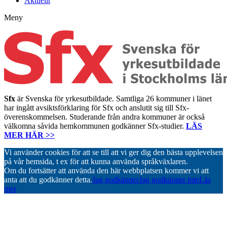
Aktuellt
Meny
Sfx
är Svenska för yrkesutbildade. Samtliga 26 kommuner i länet
har ingått avsiktsförklaring för Sfx och anslutit sig till Sfx-
överenskommelsen. Studerande från andra kommuner är också
välkomna såvida hemkommunen godkänner Sfx-studier.
LÄS
MER HÄR >>
Vi använder cookies för att se till att vi ger dig den bästa upplevelsen
på vår hemsida, t ex för att kunna använda språkväxlaren.
Om du fortsätter att använda den här webbplatsen kommer vi att
anta att du godkänner detta.
Jag godkänner
Jag godkänner inte
Läs
mer